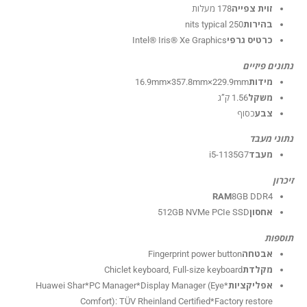
זוית צפייה
178 מעלות
בהירות
250 nits typical
כרטיס גרפי
Intel® Iris® Xe Graphics
נתונים פיזיים
מידות
16.9mm×357.8mm×229.9mm
משקל
1.56 ק”ג
צבע
כסוף
נתוני מעבד
מעבד
i5-1135G7
זיכרון
RAM
8GB DDR4
אחסון
512GB NVMe PCIe SSD
תוספות
אבטחה
Fingerprint power button
מקלדת
Chiclet keyboard, Full-size keyboard
אפליקציות
*Huawei Shar*PC Manager*Display Manager (Eye
Comfort): TÜV Rheinland Certified*Factory restore