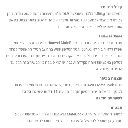
קליל במיוחד
במשקל של 1.56kg בלבד ובעובי של 16.9 מ”מ , העיצוב נראה פשוט נהדר, ניתן
לכופף את הציר לכמעט 180 מעלות. תקבלו את הנוף הטוב ביותר בבית, בין אם
אתם נשענים לאחור או ממש בקצה מושבכם.
Huawei Share
עם מגע קל, הטלפון החכם וה- Huawei MateBook יהפכו למכשיר עוצמתי
אפילו ללא חיבור לאינטרנט. מסך הטלפון יופיע במחשב הנייד המאפשר לגרור
ושחרר קבצים ביניהם, ולערוך את הקבצים במחשב הנייד תוך כדי העברת עמיתים
לטלפון באמצעות אותה מקלדת ועכבר. שיתוף פעולה בין מכשירים זה מקל על
החיים והעבודה. 4
עוצמה בכיסך
HUAWEI MateBook D 15 מגיע עם מטען5 USB-C 65W שמתאים ישירות
לכיסך , כך שניתן יהיה לטעון תוך כדי תנועה.
15 דקות טעינה בלבד
לשעתיים סוללה.
אבטחה
כפתור ההפעלה של HUAWEI MateBook D 15 כולל קורא טביעות אצבע
מובנה, כך שתוכל להפעיל ולהיכנס בצורה מאובטחת בלחיצה אחת בלבד.