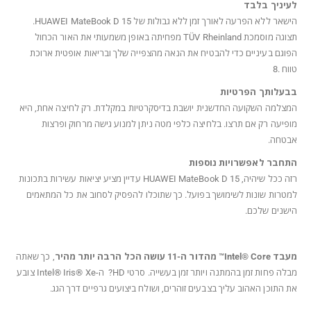
לעיניך בלבד
הישאר ללא הפרעה לאורך זמן ללא גבולות של HUAWEI MateBook D 15.
תצוגה מוסמכת TÜV Rheinland מפחיתה באופן משמעותי את האור הכחול
הפוגם בעיניים כדי להבטיח את הנאה מהצפייה שלך ובריאות אופטית ארוכת
טווח .8
בבעלותך הפרטיות
המצלמה השקועה החדשנית יושבת בדיסקרטיות במקלדת. רק לחיצה אחת, היא
מופיעה רק אם תרצו. בלחיצה כלפי מטה ניתן למנוע גישה מרחוק ופרצות
אבטחה.
התחבר לאפשרויות נוספות
רזה ככל שיהיה, HUAWEI MateBook D 15 עדיין מציע יציאות עשירות בתכונות
למטרות שונות לשימושך בפועל. כך שתוכלו להפסיק לסחוב את כל המתאמים
הישנים שלכם.
מעבד
Intel® Core™ מהדור ה-11 עושה הכל הרבה יותר מהיר
, כך שאתה
מבלה פחות זמן בהמתנה ויותר זמן בעשייה. סרטי HD? ה-Intel® Iris® Xe צובע
את התוכן האהוב עליך בצבעים זוהרים, ושולח ביצועים גרפיים דרך הגג.