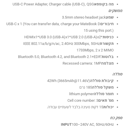
מה בקופסא
USB-C Power Adapter, Charger cable (USB-C), QSG
ממשקים
שמע
3.5mm stereo headset jack
חיבורים
USB-C x 1 (You can transfer data, charge your MateBook D
15 using this port.)
כניסות
*HDMIx1*USB 3.0 (USB-A)x1*USB 2.0 (USB-A)x2
תקשורת
IEEE 802.11a/b/g/n/ac, 2.4GHz 300Mbps, 5GHz
1733Mbps, 2 x 2 MIMO
בלוטות’
Bluetooth 5.0, Bluetooth 4.2, and Bluetooth 2.1+EDR
מצלמה
Recessed camera: 1MP
סוללה
קיבולת סוללה
)
3665mAh@11.46V
42Wh (
משקל סוללה
185 גרם
חומר סוללה
lithium polymer
מס’ תאים
Cell core number: 3
יכולות
15 דקות טעינה בלבד לשעתיים עבודה.
ספק כח
INPUT
100–240V AC, 50Hz/60Hz