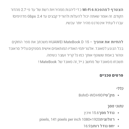
הצטרף למהפכת
Wi-Fi 6
כדי ליהנות ממהירויות רשת של עד פי 2.7 מהדור
הקודם. זה אומר שאתה יכול להעלות ולהוריד קבצים עד 2.4 Gbps מדהימים!
עברו לעתיד אינטרנט מהיר יותר עכשיו.
להחיות את אוזניך
– HUAWEI MateBook D 15 משכתב את ספר החוקים
בכל הנוגע לסאונד. אלגוריתמי האודיו המותאמים אישית מספקים צליל סראונד
וטהור באמת ששוטף אותך כמו גל קריר ועוצר נשימה.
תשכחו מסאונד של מחשב נייד, זה סאונד של MateBook !
פרטים טכניים
כללי
מק”ט
BohrD-WDH9DP
נתוני מסך
גודל מסך
15.6 אינץ
רזולוציה
1920×1080 pixels, 141 pixels per inch
יחס גודל רוחב
16:9