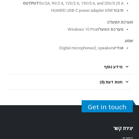
OUTPUT
5V/2A, 9V/2 A, 12V/2 A, 15V/3 A, and 20V/3.25 A
חיבור
HUAWEI USB-C power adapter 65W
מערכת הפעלה
מערכת הפעלה
Windows 10 Pro
שמע
אודיו
Digital microphonex2, speakerx
מידע נוסף
חוות דעת (0)
Get in touch
יצירת קשר
כתובת: