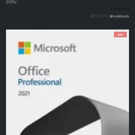
עסקיים
out of 5
0
₪
99.99
₪
1,995.00
-28%