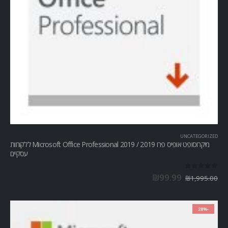
UNCATEGORIZED
מיקרוסופט אופיס פרו Microsoft Office Professional 2019 / 2019 ללקוחות
עסקיים
out of 5
0
₪
99.99
₪
1,995.00
-28%