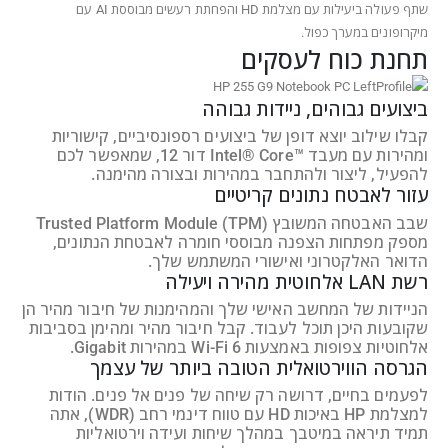
שתף פעולה ביעילות עם מצלמת HD והפחתת רעשים מבוססת AI עם
מיקרופונים במערך כפול.
תחנת כוח לעסקים
ביצועים גבוהים, ניידות גבוהה
קבלו שילוב יוצא דופן של ביצועים רספונסיביים, קישוריות
ומהירות עם מעבד Intel® Core™‎ דור 12, שמאפשר לכם
להפעיל, ליצור ולהתחבר במהירות ובצורה מהימנה.
עזור לאבטח נתונים קריטיים
שבב האבטחה המשובץ Trusted Platform Module (TPM)‎
מספק מפתחות הצפנה מבוססי חומרה לאבטחת הנתונים,
הדואר האלקטרוני ואישורי המשתמש שלך.
רשת LAN אלחוטית מהירה ויעילה
הניידות של המחשב האישי שלך והמהימנות של חיבור מהיר הן
שקובעות היכן תוכל לעבוד. קבל חיבור מהיר ומהימן בסביבות
אלחוטיות צפופות באמצעות Wi-Fi 6 במהירות Gigabit.
הגרסה הווירטואלית הטובה ביותר של עצמך
לפעמים בחיים, דרושה רק שיחה של פנים אל פנים. הודות
למצלמת HP באיכות HD עם טווח דינמי רחב (WDR), אתה
תמיד תיראה במיטבך במהלך שיחות ועידה וירטואליות