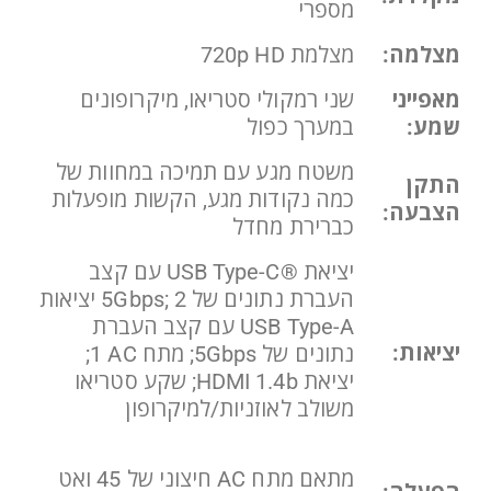
מספרי
מצלמה:
מצלמת 720p HD
מאפייני
שני רמקולי סטריאו, מיקרופונים
שמע:
במערך כפול
משטח מגע עם תמיכה במחוות של
התקן
כמה נקודות מגע, הקשות מופעלות
הצבעה:
כברירת מחדל
יציאת USB Type-C®‎ עם קצב
העברת נתונים של 5Gbps; 2 יציאות
USB Type-A עם קצב העברת
יציאות:
נתונים של 5Gbps; מתח AC ‏1;
יציאת HDMI 1.4b; שקע סטריאו
משולב לאוזניות/למיקרופון
מתאם מתח AC חיצוני של 45 ואט