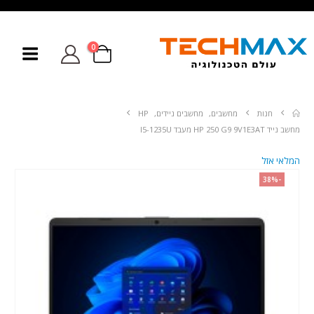
0
חנות
מחשבים
,
מחשבים ניידים
,
HP
מחשב נייד HP 250 G9 9V1E3AT מעבד I5-1235U
המלאי אזל
-38%