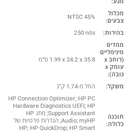
מגע:
מכלול
45% NTSC
צבעים:
בהירות:
250‎ nits
ממדים
מינימליים
(רוחב x
35.8 x ‏24.2 x ‏1.99 ס”מ
עומק x
גובה):
משקל:
החל מ-1.74 ק”ג
HP Connection Optimizer; HP PC
Hardware Diagnostics UEFI; HP
Support Assistant; מתג HP
תוכנה
Audio; myHP; הגדרות פרטיות של
כלולה:
HP; HP QuickDrop; HP Smart