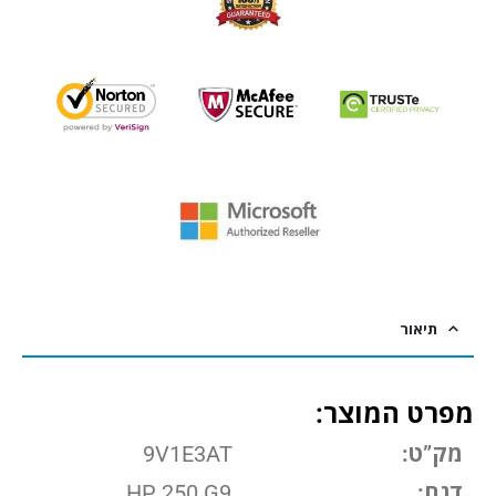
תיאור
מפרט המוצר:
מק”ט:
9V1E3AT
דגם:
HP 250 G9