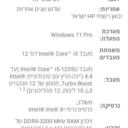
אחריות:
שלוש שנים אחריות
יבואן רשמי! HP ישראל
מערכת
Windows 11 Pro
הפעלה:
משפחת
מעבד Intel® Core™ i5‎‏ דור 12
מעבדים:
מעבד Intel® Core™ i5-1235U (עד
‎4.4 ג’יגה-הרץ עם טכנולוגיית Intel®
מעבד:
Turbo Boost‏, מטמון של 12 מגהבייט
1
2
L3‏, 10 ליבות, 12 תהליכונים)
משולב,
גרפיקה:
כרטיס גרפי Intel® Iris® Xᵉ
זיכרון DDR4-3200 MHz RAM של