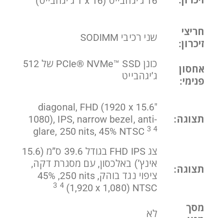
זיכרון:
‎16 ג’יגהבייט‏ (1‎‎ x 16 ג’יגהבייט)
חריצי
שני רכיבי SODIMM‏
זיכרון:
כונן PCIe® NVMe™ SSD של ‎512
אחסון
ג’יגהבייט
פנימי:
15.6″ diagonal, FHD (1920 x
תצוגה:
1080), IPS, narrow bezel, anti-
3
4
glare, 250 nits, 45% NTSC
צג FHD IPS בגודל 39.6 ס”מ (15.6
אינץ’) באלכסון, עם מסגרת דקה,
תצוגה:
ציפוי נגד בוהק, ‎250 nits‏, ‎45%
3
4
NTSC‏ (‎1,920 x 1,080)
מסך
לא