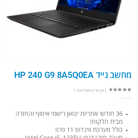
מחשב נייד HP 240 G9 8A5Q0EA
( אין עדיין חוות דעת. )
out of 5
0
36 חודשי אחריות יבואן רישמי איסוף והחזרה
מבית הלקוח!
כולל מערכת ווינדוס 11 פרו!
מעבד חזק! דגם: ‎Intel Core i5–1235U