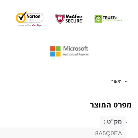
תיאור
מפרט המוצר
מק”ט :
8A5Q0EA