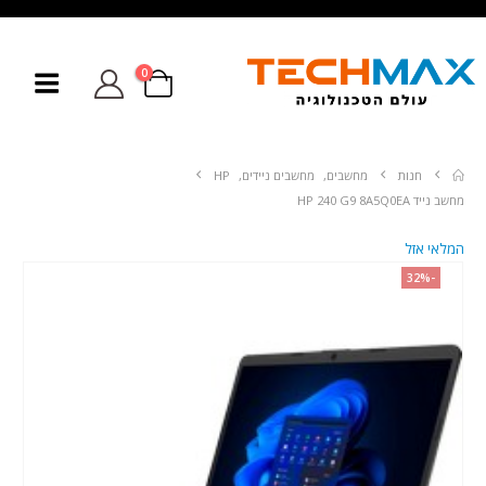
0
חנות
מחשבים
,
מחשבים ניידים
,
HP
מחשב נייד HP 240 G9 8A5Q0EA
המלאי אזל
-32%