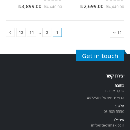
out of 5
0
out of 5
0
₪
3,899.00
₪
2,699.00
₪
4,440.00
₪
4,440.00
…
12
11
2
1
Get in touch
יצירת קשר
כתובת:
שנקר אריה 1
הרצליה ישראל 4672501
טלפון:
03-905-5
550
אימייל:
info@techmax.co.il