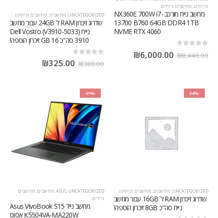
וגיימינג
,
מחשבים נייחים
מחשב נייח מורכב NX360E 700W i7-
UNCATEGORIZED
,
מחשבים
,
מחשבים וגיימינג
שדרוג זיכרון RAM ל 24GB עבור מחשב
13700 B760 64GB DDR4 1TB
נייח (V3910-5033) Dell Vostro
NVME RTX 4060
3910 סה"כ 16 GB זיכרון הוספה!
out of 5
0
₪
6,000.00
₪
8,440.00
out of 5
0
₪
325.00
₪
380.00
-41%
-64%
UNCATEGORIZED
,
מחשבים
,
מחשבים וגיימינג
UNCATEGORIZED
,
ASUS
,
מחשבים
,
מחשבים
שדרוג זיכרון RAM ל 16GB עבור מחשב
ניידים
מחשב נייד Asus VivoBook S15
נייח סה"כ 8GB זיכרון הוספה!
K5504VA-MA220W אסוס