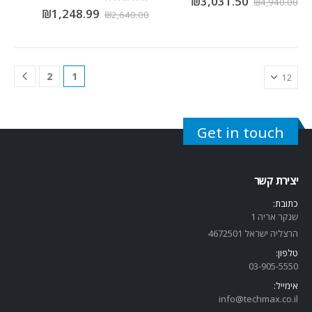
₪
3,031.50
₪
4,940.00
out of 5
0
₪
1,248.99
₪
2,640.00
2
1
Get in touch
יצירת קשר
כתובת:
שנקר אריה 1
הרצליה ישראל 4672501
טלפון:
03-905-5
550
אימייל:
info@techmax.co.il