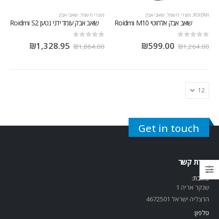
ROIDMI
,
מוצרי חשמל
,
שואבי אבק
מוצרי חשמל
,
שואבי אבק
שואב אבק אלחוטי Roidmi M10
‏שואב אבק עומד ידני נטען Roidmi S2
out of 5
0
out of 5
0
₪
1,328.95
₪
599.00
₪
1,864.00
₪
1,264.00
Get in touch
יצירת קשר
כתובת:
שנקר אריה 1
הרצליה ישראל 4672501
טלפון: