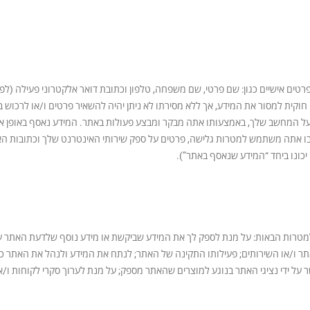
רטים אישיים כגון: שם פרטי, שם משפחה, טלפון וכתובת דואר אלקטרוני פעילה (
ה חוקית למסור את המידע, אך ללא מסירתו לא ניתן יהיה להשאיר פרטים ו/או לרכוש
 המחשב שלך, באמצעותו אתה מבקר ומבצע פעולות באתר. המידע נאסף באופן אוטו
גלישה והכלי בו אתה משתמש למטרות גלישה, פרטים על ספק שירותי האינטרנט שלך וכת
כונו ביחד “המידע שנאסף באתר”).
רות הבאות: על מנת לספק לך את המידע שביקשת או מידע נוסף שלדעת האתר עשוי
 ו/או השירותים; פעילותו התקינה של האתר; לנתח את המידע ולנהל את האתר כראו
ר על ידי נציגי האתר בנוגע למוצרים שהאתר מספק; על מנת לערוך סקרי לקוחות ו/