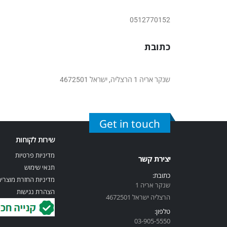
0512770152
כתובת
שנקר אריה 1 הרצליה, ישראל 4672501
Get in touch
שירות לקוחות
מדיניות פרטיות
יצירת קשר
תנאי שימוש
כתובת:
מדיניות החזרת מוצרי
שנקר אריה 1
הצהרת נגישות
הרצליה ישראל 4672501
טלפון:
03-905-5
550