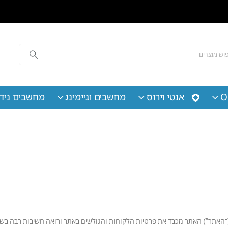
O
אנטי וירוס
מחשבים וגיימינג
מחשבים נידי
Tech M תודה שבחרת לגלוש באתר www.techmax.co.il (“האתר”) האתר מכבד את פרטיות הלקוחות והגולשים באתר ו