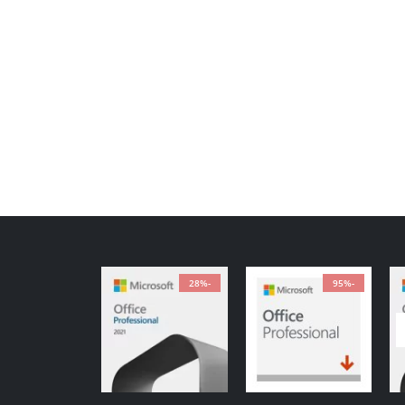
-28%
-95%