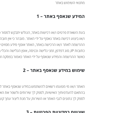
מתנאי השימוש באתר
המידע שנאסף באתר – 1
בעת השארת פרטים ו/או רכישות באתר, הגולש יתבקש למסור פ
ו/או ביצוע רכישה באתר נאסף על ידי האתר. מובהר כי אין חוב
ההרשמה לאתר ו/או הרכישה באתר, האתר אוסף מידע מסוים על
כתובות IP, סוג דפדפן, זמני גלישה וכניסה, אופן ה
כאשר ההרשמה והמידע שנאסף על ידי האתר כאמור בפסקה זו י
שימוש במידע שנאסף באתר – 2
האתר ו/או מי מטעמו רשאים להשתמש במידע שנאסף באתר למט
בהתאם להעדפותיך האישיות; לספק לך שירותים ולשפר את האתר
לספק לך נתונים לגבי האתר או השירות; על מנת ליצור עמך קש
שינויים במדיניות הפרטיות – 3