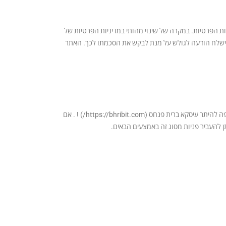
ות הפרטיות. במקרה של שינוי מהותי במדיניות הפרטיות של
תישלח הודעה לגולש על מנת לבקש את הסכמתו לכך. האתר
האתר מקפיד על הוראות החוק ומכבד את זכותם של משתמשי האתר ואחרים לפרטיות ולשם טוב. כל רכישה באתר טלפונית או בכל דרך אחרת כפופה להיתר עיסקא ברית פנחס (https://bhribit.com/) ! . אם
 להעביר פניות מסוג זה באמצעים הבאים.